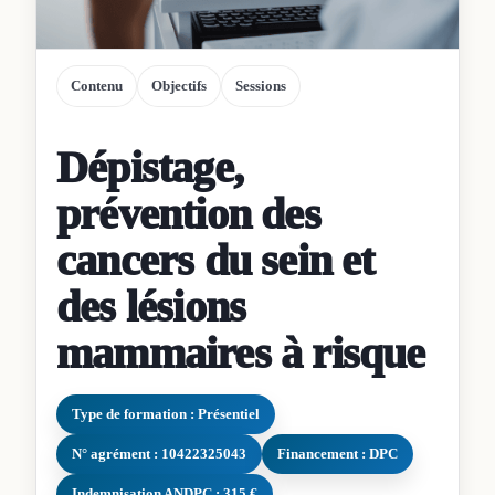
Contenu
Objectifs
Sessions
Dépistage,
prévention des
cancers du sein et
des lésions
mammaires à risque
Type de formation : Présentiel
N° agrément : 10422325043
Financement : DPC
Indemnisation ANDPC : 315 €