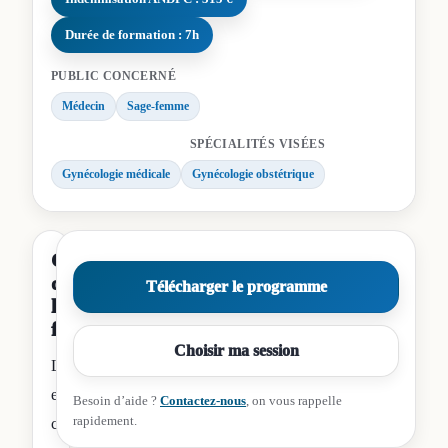
Durée de formation : 7h
PUBLIC CONCERNÉ
Médecin
Sage-femme
SPÉCIALITÉS VISÉES
Gynécologie médicale
Gynécologie obstétrique
Contenu
de
Télécharger le programme
la
formation
Choisir ma session
L
e
Besoin d’aide ?
Contactez-nous
, on vous rappelle
rapidement.
c