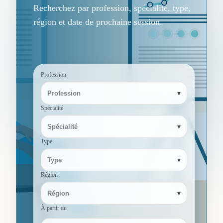
Recherchez par profession, spécialité, type,
région et date de prochaine session.
Profession
▾
Profession
Spécialité
▾
Spécialité
Type
▾
Type
Région
▾
Région
À partir du