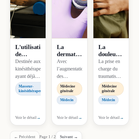
nombreux
alternatives
théorique et
pa…
et/ou
pratique,
comp…
vo…
L'utilisation
La
La
de
dermatoscopie
douleur
l'échographie
/la
chronique
Destinée aux
Avec
La prise en
en
biopsie
liée au
kinésithérapeutes
l’augmentation
charge du
cabinet
cutanée/
traumatisme
ayant déjà
des
traumatisme
de
les
:
des notions
mélanomes
psychique et
Masseur-
Médecine
Médecine
kinésithérapie
sutures
proposer
en
et autres
corporel s'est
kinésithérapeute
générale
générale
-
en
une
échographie,
pathologies
structurée
Médecin
Médecin
Perfectionnement
médecine
psychothérapie
cette
cutanées, le
récemment
générale
de
formation de
diagnostic
en réponse
soutien
Voir le détail
→
Voir le détail
→
Voir le détail
→
perfectionnement
précoce est
aux crises
adaptée
vous
devenu un
terroristes et
permettra
enjeu
économiques.
← Précédent
Page
1
/
2
Suivant →