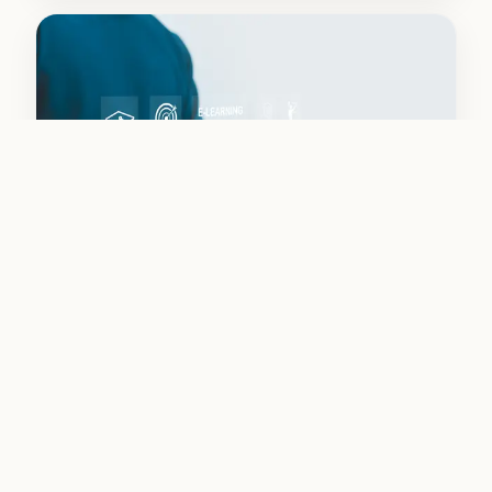
Médecines intégratives
Apprenez ou approfondissez vos connaissances dans
ce domaine.
Découvrir