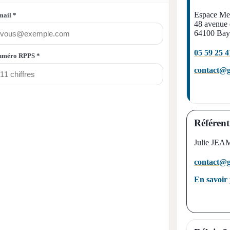
Espace Me
ail *
48 avenue
64100 Bay
05 59 25 4
uméro RPPS *
contact@g
Référen
Julie JE
contact@g
En savoir 