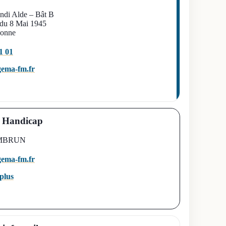
ndi Alde – Bât B
 du 8 Mai 1945
onne
1 01
ema-fm.fr
t Handicap
AMBRUN
ema-fm.fr
plus