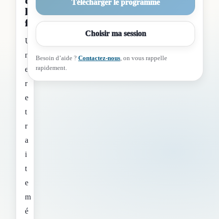
de
Télécharger le programme
la
formation
Choisir ma session
U
n
Besoin d’aide ?
Contactez-nous
, on vous rappelle
rapidement.
e
r
e
t
r
a
i
t
e
m
é