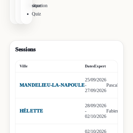
clinique
situation
Quiz
Sessions
Ville
Dates
Expert
25/09/2026
MANDELIEU-LA-NAPOULE
-
Pascale CHA
27/09/2026
28/09/2026
HÉLETTE
-
Fabienne 
02/10/2026
02/10/2026