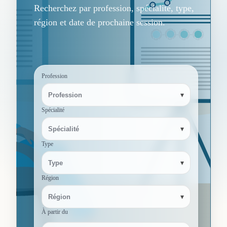
Recherchez par profession, spécialité, type,
région et date de prochaine session.
Profession
▾
Profession
Spécialité
▾
Spécialité
Type
▾
Type
Région
▾
Région
À partir du