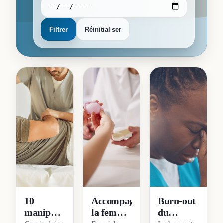
Filtrer
Réinitialiser
10
Accompagner
Burn-out
manipulations
la femme
du