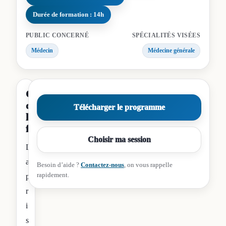
Durée de formation : 14h
PUBLIC CONCERNÉ
SPÉCIALITÉS VISÉES
Médecin
Médecine générale
Contenu
de
Télécharger le programme
la
formation
Choisir ma session
L
a
Besoin d’aide ?
Contactez-nous
, on vous rappelle
rapidement.
p
r
i
s