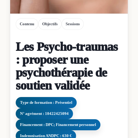
Contenu
Objectifs
Sessions
Les Psycho-traumas
: proposer une
psychothérapie de
soutien validée
Type de formation : Présentiel
N° agrément : 10422425094
Financement : DPC; Financement personnel
Indemnisation ANDPC : 630 €