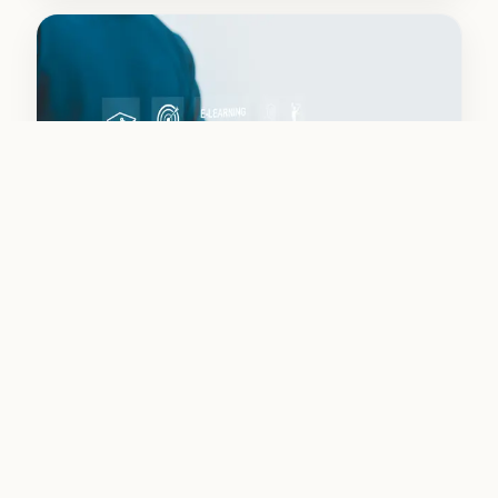
Médecines intégratives
Apprenez ou approfondissez vos connaissances dans
ce domaine.
Découvrir