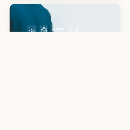
Médecines intégratives
Apprenez ou approfondissez vos connaissances dans
ce domaine.
Découvrir